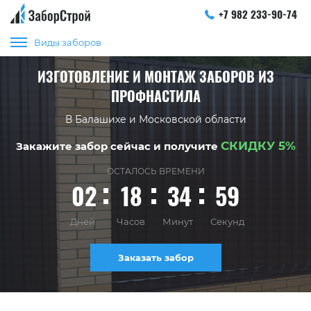
+7 982 233-90-74
Виды заборов
ИЗГОТОВЛЕНИЕ И МОНТАЖ ЗАБОРОВ ИЗ
ПРОФНАСТИЛА
В Балашихе и Московской области
СКИДКУ 5%
Закажите забор сейчас и получите
ОСТАЛОСЬ ВРЕМЕНИ
02
18
34
58
Дней
Часов
Минут
Секунд
Заказать забор