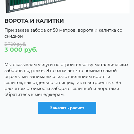
ПОЛУЧИТЬ СКИДКУ НА ОБЩИЙ ОБЪЕМ
со
При заказе забора от 50 метров ворота и калитки со
скидкой 10%
СКИДКА НА ОБЪЕМ
Свыше 60 м. - 3%
Свыше 100 м. - 5%
еских
Свыше 200 м. - 7%
За
Строить вместе - выгодно! Компания «ЗаборСтрой»
и
дает скидки на объем. Если вы решили строить забор,
и узнали что того же хочет вам сосед, друг или
родственник - приходите вместе и вы оба получите
скидку на общий объем.
Заказать расчет